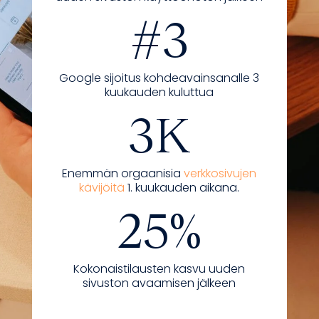
#3
Google sijoitus kohdeavainsanalle 3
kuukauden kuluttua
3K
Enemmän orgaanisia
verkkosivujen
kävijöitä
1. kuukauden aikana.
25%
Kokonaistilausten kasvu uuden
sivuston avaamisen jälkeen