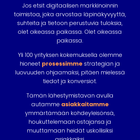
Jos etsit digitaalisen markkinoinnin
toimistoa, joka arvostaa läpinäkyvyyttä,
suhteita ja tietoon perustuvia tuloksia,
olet oikeassa paikassa.
Olet oikeassa
paikassa.
Yli 100 yrityksen kokemuksella olemme
hioneet
prosessimme
strategian ja
luovuuden ohjaamaksi, pitäen mielessä
tiedot ja konversiot.
Tämän lähestymistavan avulla
autamme
asiakkaitamme
ymmärtämään kohdeyleisönsä,
houkuttelemaan ostajansa ja
muuttamaan heidät uskollisiksi
asiakkaiksi.