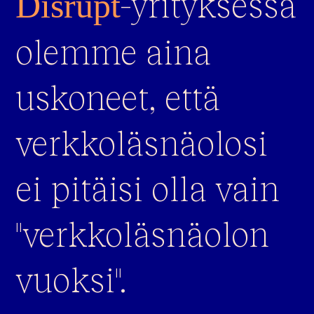
-yrityksessä
Disrupt
olemme aina
uskoneet, että
verkkoläsnäolosi
ei pitäisi olla vain
"verkkoläsnäolon
vuoksi".