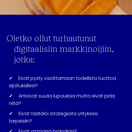
Oletko ollut turhautunut
digitaalisiin markkinoijiin,
jotka:
✓
Eivät pysty osoittamaan todellista tuottoa
sijoituksillesi?
✓
Antavat suuria lupauksia mutta eivät pidä
niitä?
✓
Eivät räätälöi strategioita yrityksesi
tarpeisiin?
✓
Eivät ymmärrä brändiäsi?