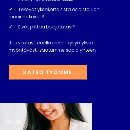
✓
Tekevät yksinkertaisista asioista liian
monimutkaisia?
✓
Eivät piittaa budjetistasi?
Jos vastasit edellä oleviin kysymyksiin
myöntävästi, saatamme sopia yhteen.
KATSO TYÖMME