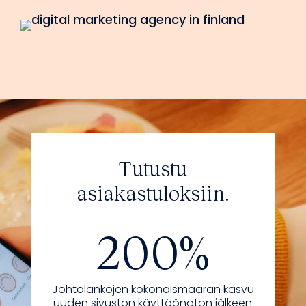
Tutustu
asiakastuloksiin
.
200%
Johtolankojen kokonaismäärän kasvu
uuden sivuston käyttöönoton jälkeen